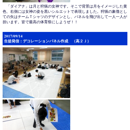
「ダイアナ」は月と狩猟の女神です。そこで背景は月をイメージした黄
色、右側には女神の姿を黒いシルエットで表現しました。狩猟の象徴とし
ての矢はチームＴシャツのデザインとし、パネルを飛び出して一人一人が
担います。皆で最高の体育祭にしようぜ！！
2017/09/14
生徒発信：デコレーションパネル作成 （高２Ｊ）