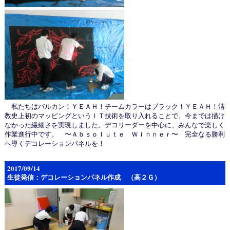
私たちはバルカン！ＹＥＡＨ！チームカラーはブラック！ＹＥＡＨ！清
教史上初のマッピングというＩＴ技術を取り入れることで、今までは描け
なかった繊細さを実現しました。デコリーダーを中心に、みんなで楽しく
作業進行中です。 〜Ａｂｓｏｌｕｔｅ Ｗｉｎｎｅｒ〜 完全なる勝利
へ導くデコレーションパネルを！
2017/09/14
生徒発信：デコレーションパネル作成 （高２Ｇ）