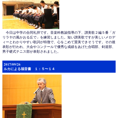
今日は中学の合同礼拝です。音楽科教諭指導の下、讃美歌２編５番「ガ
リラヤの風かおる丘で」を練習しました。短い讃美歌ですが美しいメロデ
ィーとわかりやすい歌詞が特徴で、心をこめて賛美できそうです。その後
表彰が行われ、大会やコンクールで優秀な成績をあげた合唱部、剣道部、
男子硬式テニス部が表彰されました。
2017/09/26
ルカによる福音書 １：５〜１４